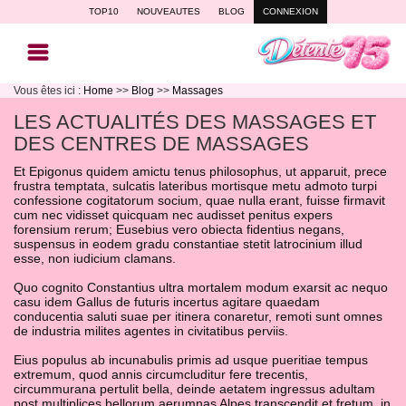
TOP10
NOUVEAUTES
BLOG
CONNEXION
Vous êtes ici :
Home
>>
Blog
>>
Massages
LES ACTUALITÉS DES MASSAGES ET
DES CENTRES DE MASSAGES
Et Epigonus quidem amictu tenus philosophus, ut apparuit, prece
frustra temptata, sulcatis lateribus mortisque metu admoto turpi
confessione cogitatorum socium, quae nulla erant, fuisse firmavit
cum nec vidisset quicquam nec audisset penitus expers
forensium rerum; Eusebius vero obiecta fidentius negans,
suspensus in eodem gradu constantiae stetit latrocinium illud
esse, non iudicium clamans.
Quo cognito Constantius ultra mortalem modum exarsit ac nequo
casu idem Gallus de futuris incertus agitare quaedam
conducentia saluti suae per itinera conaretur, remoti sunt omnes
de industria milites agentes in civitatibus perviis.
Eius populus ab incunabulis primis ad usque pueritiae tempus
extremum, quod annis circumcluditur fere trecentis,
circummurana pertulit bella, deinde aetatem ingressus adultam
post multiplices bellorum aerumnas Alpes transcendit et fretum, in