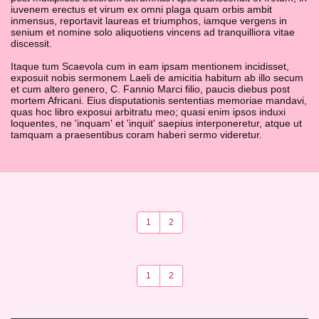
iuvenem erectus et virum ex omni plaga quam orbis ambit
inmensus, reportavit laureas et triumphos, iamque vergens in
senium et nomine solo aliquotiens vincens ad tranquilliora vitae
discessit.
Itaque tum Scaevola cum in eam ipsam mentionem incidisset,
exposuit nobis sermonem Laeli de amicitia habitum ab illo secum
et cum altero genero, C. Fannio Marci filio, paucis diebus post
mortem Africani. Eius disputationis sententias memoriae mandavi,
quas hoc libro exposui arbitratu meo; quasi enim ipsos induxi
loquentes, ne 'inquam' et 'inquit' saepius interponeretur, atque ut
sage
tamquam a praesentibus coram haberi sermo videretur.
riste
tente
mois
sage
1
2
ionnel
sage
icile
1
2
ubs