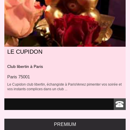
LE CUPIDON
Massage Paris, nécessaire
pour une vie saine
Massage à Paris pour une vie saine Le
Club libertin à Paris
stress est l'un des ennemis qui peuvent
être éliminés par le massage
Paris 75001
Le Cupidon club libertin, échangiste à ParisVenez pimenter vos soirée et
vos instants complices dans un club ...
PREMIUM