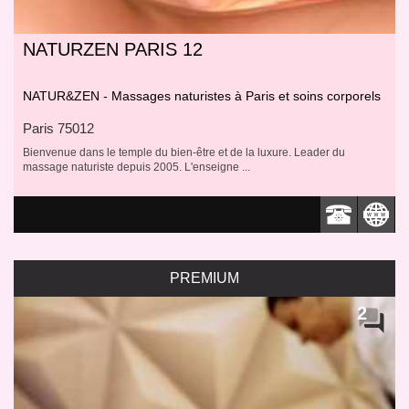
NATURZEN PARIS 12
NATUR&ZEN - Massages naturistes à Paris et soins corporels
Paris 75012
Bienvenue dans le temple du bien-être et de la luxure. Leader du
L'Harmonie Subtile Entre le
massage naturiste depuis 2005. L'enseigne ...
Massage Naturiste et le
Massage Érotique :
Le monde du bien-être offre une palette
Distinguer Entre Sensualité
diversifiée de pratiques visant à détendre
et Légalité
le corps et l'esprit. Deux approches
PREMIUM
2