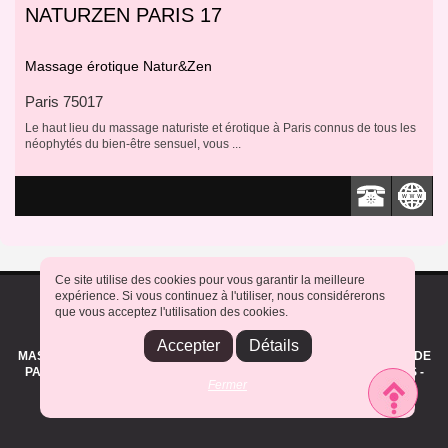
Massage naturiste :
NATURZEN PARIS 17
détente et éveil des sens
Parce qu'il détend et éveille les sens, le
massage naturiste est de plus en plus
Massage érotique Natur&Zen
apprécié. En effet, c'est une pratique
Paris 75017
Le haut lieu du massage naturiste et érotique à Paris connus de tous les
néophytés du bien-être sensuel, vous ...
Ce site utilise des cookies pour vous garantir la meilleure
Plan du site
|
Mentions légales
|
Vidéos massages
|
Contact
|
expérience. Si vous continuez à l'utiliser, nous considérerons
que vous acceptez l'utilisation des cookies.
Copyright © 2023, Detente75.fr
ANNUAIRE NUMERO UN QUI RECENSE TOUS LES SALONS DE
Accepter
Détails
MASSAGES NATURISTES, EROTIQUES, SENSUELS ET TANTRIQUES DE
PARIS ET L'ILE DE FRANCE. LES CLUBS LIBERTINS, ECHANGISTES -
Fermer
TOUT L'UNVIERS DES SOINS ET DE LA DETENTE SENSUELS ET
NATURISTE.