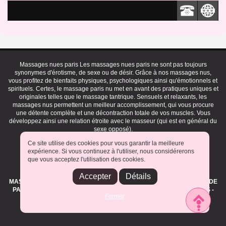
Massages nues paris Les massages nues paris ne sont pas toujours
synonymes d'érotisme, de sexe ou de désir. Grâce à nos massages nus,
vous profitez de bienfaits physiques, psychologiques ainsi qu'émotionnels et
spirituels. Certes, le massage paris nu met en avant des pratiques uniques et
originales telles que le massage tantrique. Sensuels et relaxants, les
massages nus permettent un meilleur accomplissement, qui vous procure
une détente complète et une décontraction totale de vos muscles. Vous
développez ainsi une relation étroite avec le masseur (qui est en général du
sexe opposé).
Ce site utilise des cookies pour vous garantir la meilleure
Plan du site
|
Mentions légales
|
Vidéos massages
|
Contact
|
expérience. Si vous continuez à l'utiliser, nous considérerons
que vous acceptez l'utilisation des cookies.
Copyright © 2023, Detente75.fr
ANNUAIRE NUMERO UN QUI RECENSE TOUS LES SALONS DE
Accepter
Détails
MASSAGES NATURISTES, EROTIQUES, SENSUELS ET TANTRIQUES DE
PARIS ET L'ILE DE FRANCE. LES CLUBS LIBERTINS, ECHANGISTES -
Fermer
TOUT L'UNVIERS DES SOINS ET DE LA DETENTE SENSUELS ET
NATURISTE.