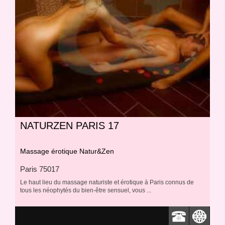
NATURZEN PARIS 17
sage
Massage érotique Natur&Zen
riste
Paris 75017
tente
Le haut lieu du massage naturiste et érotique à Paris connus de
mois
tous les néophytés du bien-être sensuel, vous ...
sage
ionnel